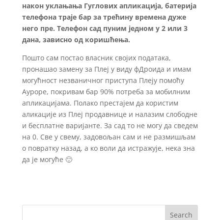
након уклањања Гуглових апликација, батерија
телефона траје бар за трећину времена дуже
него пре. Телефон сад пуним једном у 2 или 3
дана, зависно од коришћења.
Пошто сам постао власник својих података,
пронашао замену за Плеј у виду фДроида и имам
могућност незваничног приступа Плеју помоћу
Ауроре, покривам бар 90% потреба за мобилним
апликацијама. Полако престајем да користим
аликације из Плеј продавнице и налазим слободне
и бесплатне варијанте. За сад то не могу да сведем
на 0. Све у свему, задовољан сам и не размишљам
о повратку назад, а ко воли да истражује, нека зна
да је могуће 🙂