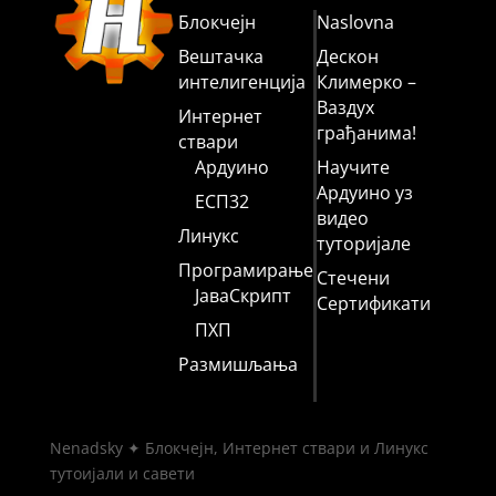
Блокчејн
Naslovna
Вештачка
Дескон
интелигенција
Климерко –
Ваздух
Интернет
грађанима!
ствари
Ардуино
Научите
Ардуино уз
ЕСП32
видео
Линукс
туторијале
Програмирање
Стечени
ЈаваСкрипт
Сертификати
ПХП
Размишљања
Nenadsky ✦ Блокчејн, Интернет ствари и Линукс
тутоијали и савети