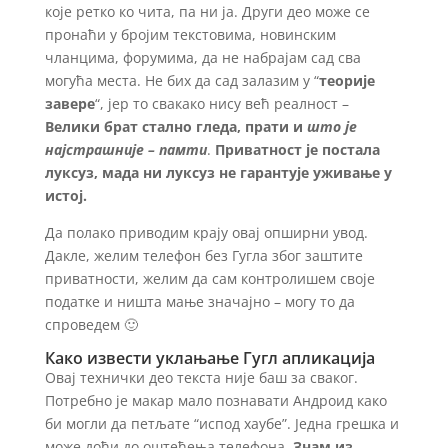
које ретко ко чита, па ни ја. Други део може се
пронаћи у бројим текстовима, новинским
чланцима, форумима, да не набрајам сад сва
могућа места. Не бих да сад залазим у “
теорије
завере
“, јер то свакако нису већ реалност –
Велики брат стално гледа, прати и
што је
најстрашније –
памти
.
Приватност је постала
луксуз, мада ни луксуз не гарантује уживање у
истој.
Да полако приводим крају овај опширни увод.
Дакле, желим телефон без Гугла због заштите
приватности, желим да сам контролишем своје
податке и ништа мање значајно – могу то да
спроведем 🙂
Како извести уклањање Гугл апликација
Овај технички део текста није баш за сваког.
Потребно је макар мало познавати Андроид како
би могли да петљате “испод хаубе”. Једна грешка и
може доћи до оштећења телефона.
Знам из