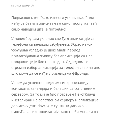
(врло важно).
Поднаслов каже “како извести уклањање…” али
нећу се бавити описивањем самог поступка, већ
само наводим шта је потребно!
У новембру сам уклонио све Гугл апликације са
телефона са великим узбуђењем. Убрзо након
узбуђења уследио је шок! Мали период
прилагођавања животу без апликација са Плеј
продавнице је био неопходан. Од једном се
огроман избор апликација за телефон свео на оно
што може да се нађе у ризницама фДроида.
Успем да успешно подесим синхронизацију
контаката, календара и белешки са сопственим
сервером. За то ми је био потребан НекстКлауд
инсталиран на сопственом серверу и апликација
дав-икс-5 (енг. davX5). У суштини дав-икс-5
омогућава сихнронизацију, како не би морали да