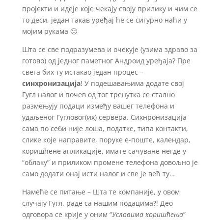
пројекти и идеје које чекају своју прилику и чим се
то деси, један такав уређај ће се сигурно наћи у
мојим рукама 🙂
Шта се све подразумева и очекује (узима здраво за
готово) од једног паметног Андроид уређаја? Пре
свега бих ту истакао један процес –
синхронизација
! У подешавањима додате свој
Гугл налог и почев од тог тренутка се стално
размењују подаци између вашег телефона и
удаљеног Гугловог(их) сервера. Сихнронизација
сама по себи није лоша, податке, типа контакти,
слике које направите, поруке е-поште, календар,
коришћене апликације, имате сачуване негде у
“облаку” и приликом промене телефона довољно је
само додати онај исти налог и све је већ ту…
Намеће се питање – Шта те компаније, у овом
случају Гугл, раде са нашим подацима?! Део
одговора се крије у оним “
Условима коришћења
”