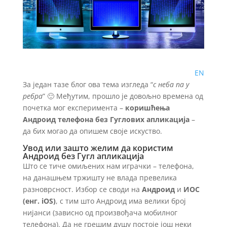
EN
За један тазе блог ова тема изгледа “
с неба па у
ребра
” 🙂 Међутим, прошло је довољно времена од
почетка мог експеримента –
коришћења
Андроид телефона без Гуглових апликација
–
да бих могао да опишем своје искуство.
Увод или зашто желим да користим
Андроид без Гугл апликација
Што се тиче омиљених нам играчки – телефона,
на данашњем тржишту не влада превелика
разноврсност. Избор се своди на
Андроид
и
ИОС
(енг. iOS)
, с тим што Андроид има велики број
нијанси (зависно од произвођача мобилног
телефона). Да не грешим душу постоје још неки