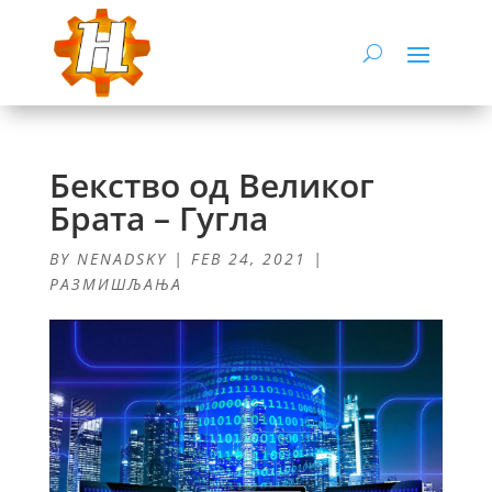
Бекство од Великог
Брата – Гугла
BY
NENADSKY
|
FEB 24, 2021
|
РАЗМИШЉАЊА