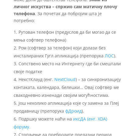
личног искуства – спржио сам матичну плочу
телефона
. За почетак да побројим шта је
потребно:
Рутован телефон (предуслов да би могао да се
мења софтвер телефона)
Ром (софтвер за телефон) који долази без
инсталираних Гугл апликација (препорука
ЛОС
).
Сопствено место на Интернету где би смештали
своје податке
НекстКлауд (енг.
NextCloud
) – за синхронизацију
контаката, календара, белешки… Овај софтвер ме
свакодневно изненади својим могућностима.
Још неколико апликација које су замена за Плеј
продавницу (препорука
фДроид
).
Подршку можете наћи на
иксДА (енг. XDA)
форуму.
Стрпљење да пребродите прелазни период