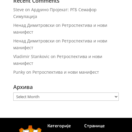
Recent Comments
Steve
on
Ардуино Пројекат: РГБ Семафор
Симулација
Ненад Димитровски
on
Ретроспектива и нови
манифест
Ненад Димитровски
on
Ретроспектива и нови
манифест
Vladimir Stankovic
on
Ретроспектива и нови
манифест
Punky
on
Ретроспектива и нови манифест
Архива
Архива
Категорије
Странице