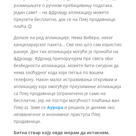
размишљате о ручном пребацивању података.
Један савет – на фДроиду апликацију можете
преузети бесплатно, док се на Плеј продавници
плаћа 😉
Долазе на ред апликације. Нема Вибера, неког
канцеларијског пакета… Све оно што сам користио
раније. Део тих апликација могуће је пронаћи на
фДроиду. ФДроид препоручујем пре свега због
безбедности апликација, можете бити сигурни да
нема злоћудног кода који петља по вашем
телефону. Након малог истраживања откривам и
апликацију која омогућује преузимање апликација
са Плеј продавнице (ограничено је само на
бесплатне, јер не постоји могућност плаћања ван
Плеј-а). Зове се
Аурора
и решила је дилеме око
незваничног и анонимног приступа Плеј
продавници.
Битна ствар коју овде морам да истакнем,