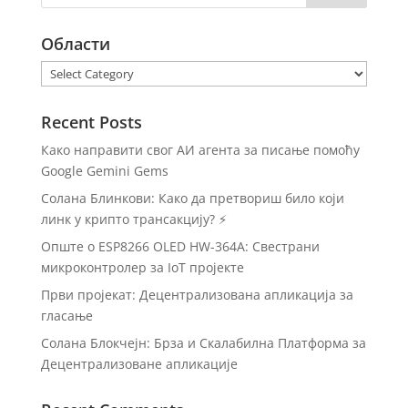
Области
Области
Recent Posts
Како направити свог АИ агента за писање помоћу
Google Gemini Gems
Солана Блинкови: Како да претвориш било који
линк у крипто трансакцију? ⚡
Опште о ESP8266 OLED HW-364A: Свестрани
микроконтролер за IoT пројекте
Први пројекат: Децентрализована апликација за
гласање
Солана Блокчејн: Брза и Скалабилна Платформа за
Децентрализоване апликације