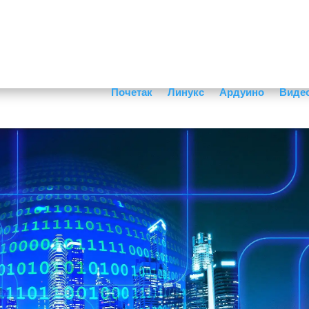
Почетак
Линукс
Ардуино
Виде