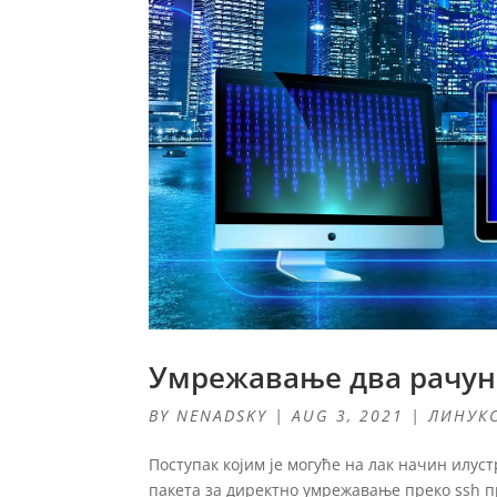
Умрежавање два рачун
BY
NENADSKY
|
AUG 3, 2021
|
ЛИНУК
Поступак којим је могуће на лак начин илу
пакета за директно умрежавање преко ssh 