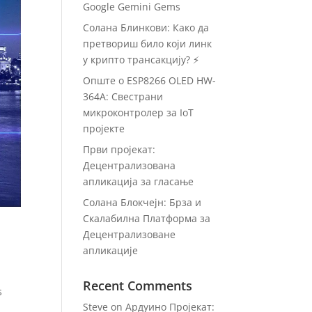
Google Gemini Gems
Солана Блинкови: Како да
претвориш било који линк
у крипто трансакцију? ⚡
Опште о ESP8266 OLED HW-
364A: Свестрани
микроконтролер за IoT
пројекте
Први пројекат:
Децентрализована
апликација за гласање
Солана Блокчејн: Брза и
Скалабилна Платформа за
Децентрализоване
апликације
Recent Comments
s
Steve
on
Ардуино Пројекат: