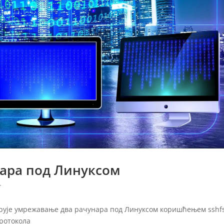
ара под Линуксом
С
струје умрежавање два рачунара под Линуксом коришћењем sshf
протокола