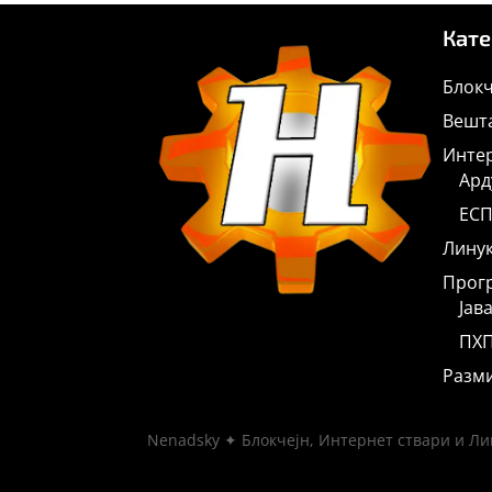
Кате
Блокч
Вешта
Интер
Ард
ЕСП
Лину
Прог
Јав
ПХ
Разм
Nenadsky ✦ Блокчејн, Интернет ствари и Лин