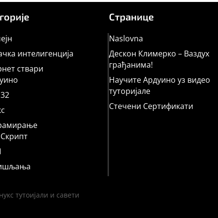
горије
Странице
ејн
Naslovna
чка интелигенција
Дескон Климерко – Ваздух
грађанима!
нет ствари
уино
Научите Ардуино уз видео
туторијале
32
Стечени Сертификати
кс
рамирање
аСкрипт
П
ишљања
укс тутоијали и савети