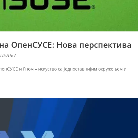
 на ОпенСУСЕ: Нова перспектива
ШЉАЊА
пенСУСЕ и Гном – искуство са једноставнијим окружењем и