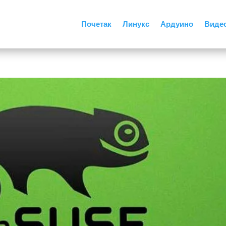
Почетак
Линукс
Ардуино
Виде