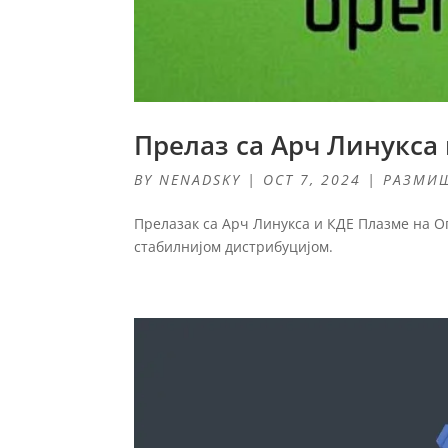
Прелаз са Арч Линукса
BY
NENADSKY
|
OCT 7, 2024
|
РАЗМИ
Прелазак са Арч Линукса и КДЕ Плазме на О
стабилнијом дистрибуцијом.