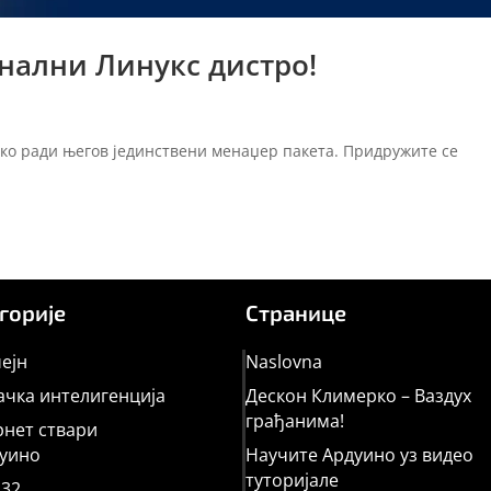
нални Линукс дистро!
ако ради његов јединствени менаџер пакета. Придружите се
горије
Странице
ејн
Naslovna
чка интелигенција
Дескон Климерко – Ваздух
грађанима!
нет ствари
уино
Научите Ардуино уз видео
туторијале
32