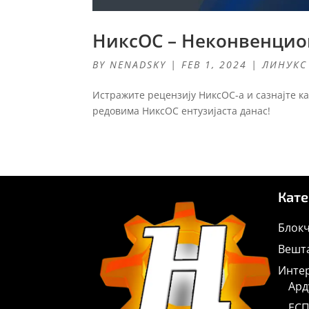
НиксОС – Неконвенцио
BY
NENADSKY
|
FEB 1, 2024
|
ЛИНУКС
Истражите рецензију НиксОС-а и сазнајте к
редовима НиксОС ентузијаста данас!
Кате
Блокч
Вешта
Интер
Ард
ЕСП