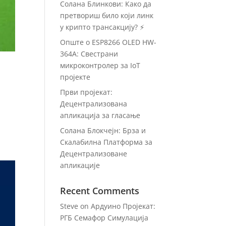
Солана Блинкови: Како да
претвориш било који линк
у крипто трансакцију? ⚡
Опште о ESP8266 OLED HW-
364A: Свестрани
микроконтролер за IoT
пројекте
Први пројекат:
Децентрализована
апликација за гласање
Солана Блокчејн: Брза и
Скалабилна Платформа за
Децентрализоване
апликације
Recent Comments
Steve
on
Ардуино Пројекат:
РГБ Семафор Симулација