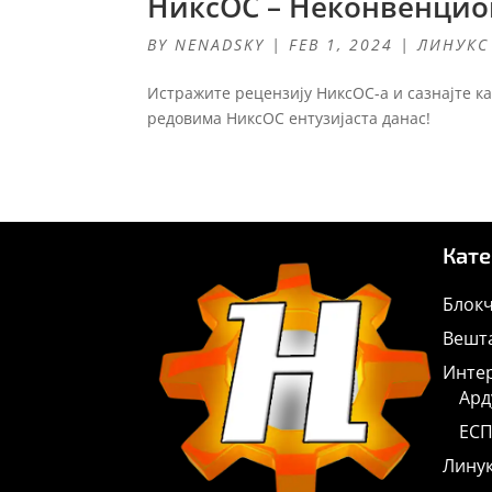
НиксОС – Неконвенцио
BY
NENADSKY
|
FEB 1, 2024
|
ЛИНУКС
Истражите рецензију НиксОС-а и сазнајте к
редовима НиксОС ентузијаста данас!
Кате
Блокч
Вешта
Интер
Ард
ЕСП
Лину