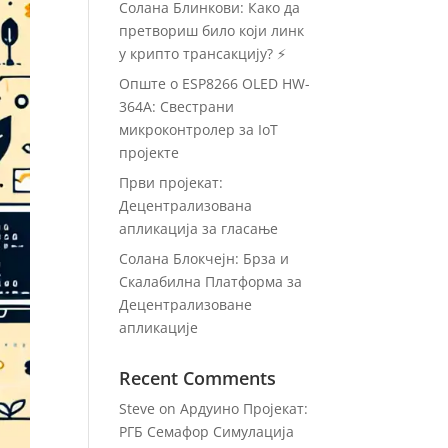
Солана Блинкови: Како да
претвориш било који линк
у крипто трансакцију? ⚡
Опште о ESP8266 OLED HW-
364A: Свестрани
микроконтролер за IoT
пројекте
Први пројекат:
Децентрализована
апликација за гласање
Солана Блокчејн: Брза и
Скалабилна Платформа за
Децентрализоване
апликације
Recent Comments
Steve
on
Ардуино Пројекат:
РГБ Семафор Симулација