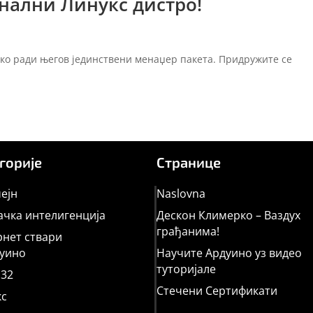
нални Линукс дистро!
ако ради његов јединствени менаџер пакета. Придружите се
горије
Странице
ејн
Naslovna
чка интелигенција
Дескон Климерко – Ваздух
грађанима!
нет ствари
уино
Научите Ардуино уз видео
туторијале
32
Стечени Сертификати
кс