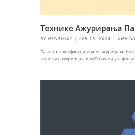
Технике Ажурирања Па
BY
NENADSKY
|
FEB 16, 2024
|
ЛИНУК
Сазнајте како функционише ажурирање НиксО
атомских ажурирања и моћ пакета у најновиј