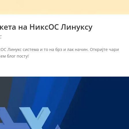
кета на НиксОС Линуксу
С
С Линукс система и то на брз и лак начин. Откријте чари
ем блог посту!