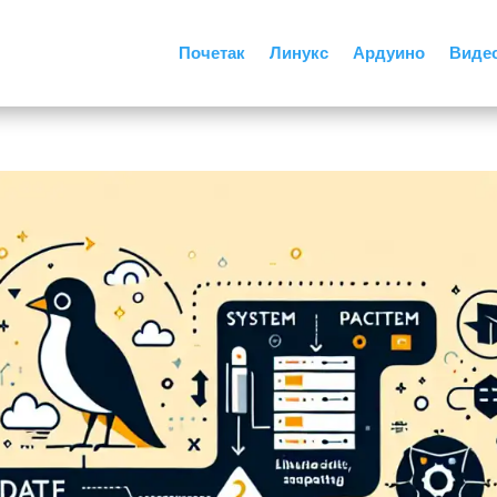
Почетак
Линукс
Ардуино
Виде