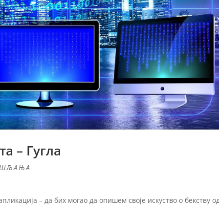
та – Гугла
ИШЉАЊА
ликација – да бих могао да опишем своје искуство о бекству о