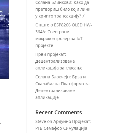
Солана Блинкови: Како да
претвориш било који линк
у крипто трансакцију? ⚡
Опште о ESP8266 OLED HW-
364A: Свестрани
микроконтролер за IoT
пројекте
Први пројекат:
Децентрализована
апликација за гласање
Солана Блокчејн: Брза и
Скалабилна Платформа за
Децентрализоване
апликације
Recent Comments
Steve
on
Ардуино Пројекат:
д
РГБ Семафор Симулација