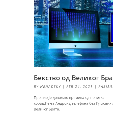
Бекство од Великог Бра
BY
NENADSKY
|
FEB 24, 2021
|
РАЗМ
Прошло је довољно времена од почетка
коришћења Андроид телефона без Гуглових ап
Великог Брата.