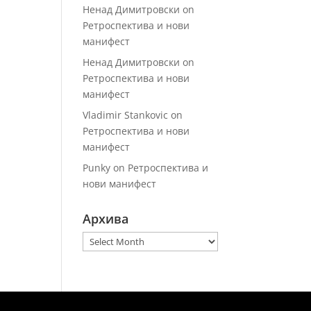
Ненад Димитровски
on
Ретроспектива и нови
манифест
Ненад Димитровски
on
Ретроспектива и нови
манифест
Vladimir Stankovic
on
Ретроспектива и нови
манифест
Punky
on
Ретроспектива и
нови манифест
Архива
Архива