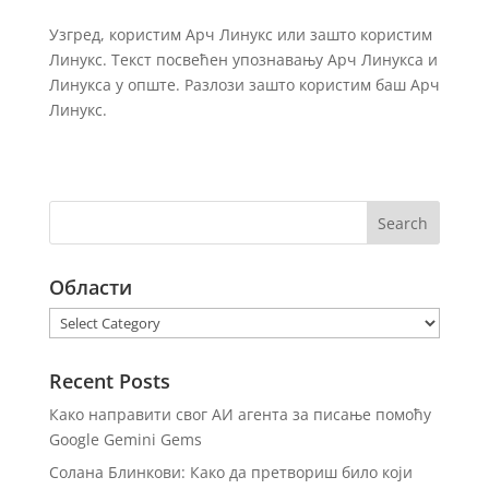
Узгред, користим Арч Линукс или зашто користим
Линукс. Текст посвећен упознавању Арч Линукса и
Линукса у опште. Разлози зашто користим баш Арч
Линукс.
Области
Области
Recent Posts
Како направити свог АИ агента за писање помоћу
Google Gemini Gems
Солана Блинкови: Како да претвориш било који