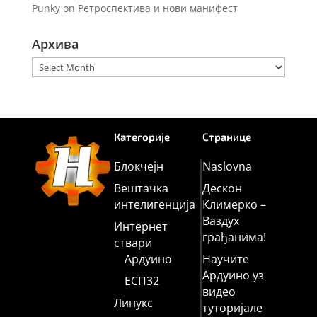
Punky
on
Ретроспектива и нови манифест
Архива
Архива
Категорије
Странице
Блокчејн
Naslovna
Вештачка
Дескон
интелигенција
Климерко –
Ваздух
Интернет
грађанима!
ствари
Ардуино
Научите
Ардуино уз
ЕСП32
видео
Линукс
туторијале