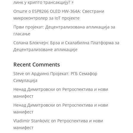
линк у крипто трансакцију? ⚡
Опште о ESP8266 OLED HW-364A: Свестрани
микроконтролер за IoT пројекте
Први пројекат: Децентрализована апликација за
гласање
Солана Блокчејн: Брза и Скалабилна Платформа за
Децентрализоване апликације
Recent Comments
Steve
on
Ардуино Пројекат: РГБ Семафор
Симулација
Ненад Димитровски
on
Ретроспектива и нови
манифест
Ненад Димитровски
on
Ретроспектива и нови
манифест
Vladimir Stankovic
on
Ретроспектива и нови
манифест