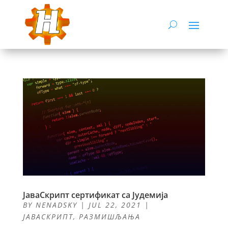
ЈаваСкрипт сертификат са Јудемија
BY
NENADSKY
|
JUL 22, 2021
|
ЈАВАСКРИПТ
,
РАЗМИШЉАЊА