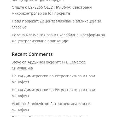
Опште о ESP8266 OLED HW-364A: Свестрани
микроконтролер за IoT пројекте
Први пројекат: Децентрализована апликација за
гласање
Солана Блокчејн: Брза и Скалабилна Платформа за
Децентрализоване апликације
Recent Comments
Steve
on
Ардуино Пројекат: РГБ Семафор
Симулација
Ненад Димитровски
on
Ретроспектива и нови
манифест
Ненад Димитровски
on
Ретроспектива и нови
манифест
Vladimir Stankovic
on
Ретроспектива и нови
манифест