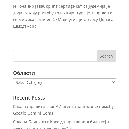
И коначно ЈаваСкрипт сертификат са Јудемија је
додат у моју растућу колекцију. Курс је завршен и
сертификат окачен 🙂 Моји утисци о курсу Џонаса
Шмедтмана
Области
Области
Recent Posts
Како направити свог АИ агента за писање помоћу
Google Gemini Gems
Солана Блинкови: Како да претвориш било који
линк у крипто трансакцију? ⚡