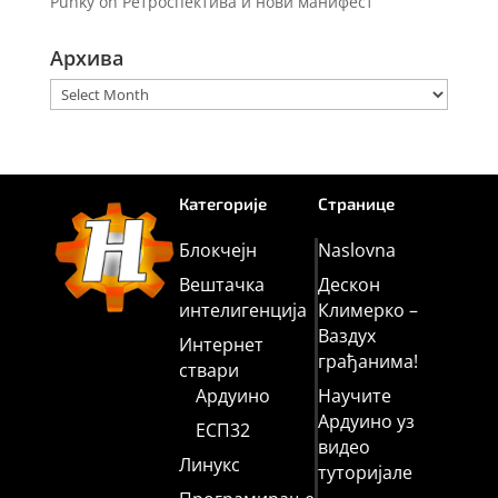
Punky
on
Ретроспектива и нови манифест
Архива
Архива
Категорије
Странице
Блокчејн
Naslovna
Вештачка
Дескон
интелигенција
Климерко –
Ваздух
Интернет
грађанима!
ствари
Ардуино
Научите
Ардуино уз
ЕСП32
видео
Линукс
туторијале